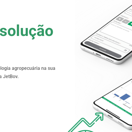
solução
ologia agropecuária na sua
a JetBov.