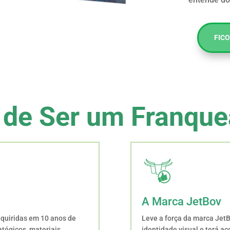
FIC
 de Ser um Franque
A Marca JetBov
quiridas em 10 anos de
Leve a força da marca JetB
atégicos, materiais
identidade visual e terá a