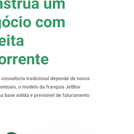
nstrua um
gócio com
eita
orrente
 consultoria tradicional depende de novos
pontuais, o modelo da franquia JetBov
a base sólida e previsível de faturamento