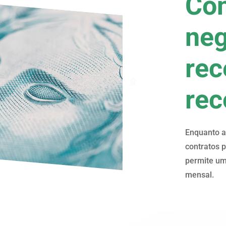
Co
ne
rec
rec
Enquanto a
contratos 
permite um
mensal.