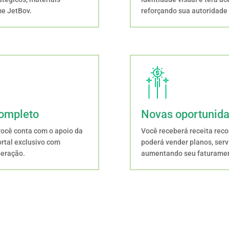
e JetBov.
reforçando sua autoridade 
completo
Novas oportunida
você conta com o apoio da
Você receberá receita recor
ortal exclusivo com
poderá vender planos, servi
peração.
aumentando seu faturament