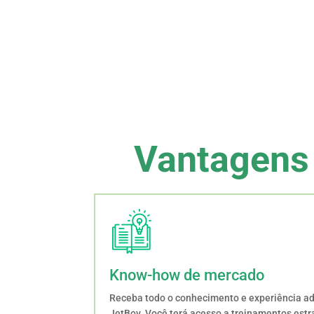
Vantagens
Know-how de mercado
Receba todo o conhecimento e experiência ad
JetBov. Você terá acesso a treinamentos estr