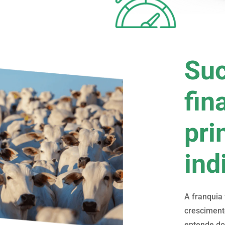
Su
fin
pri
ind
A franquia 
cresciment
entende do