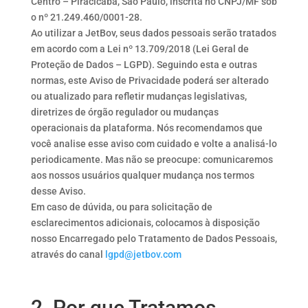
Centro – Piracicaba, São Paulo, inscrita no CNPJ/MF sob
o nº 21.249.460/0001-28.
Ao utilizar a JetBov, seus dados pessoais serão tratados
em acordo com a Lei nº 13.709/2018 (Lei Geral de
Proteção de Dados – LGPD). Seguindo esta e outras
normas, este Aviso de Privacidade poderá ser alterado
ou atualizado para refletir mudanças legislativas,
diretrizes de órgão regulador ou mudanças
operacionais da plataforma. Nós recomendamos que
você analise esse aviso com cuidado e volte a analisá-lo
periodicamente. Mas não se preocupe: comunicaremos
aos nossos usuários qualquer mudança nos termos
desse Aviso.
Em caso de dúvida, ou para solicitação de
esclarecimentos adicionais, colocamos à disposição
nosso Encarregado pelo Tratamento de Dados Pessoais,
através do canal
lgpd@jetbov.com
2. Por que Tratamos