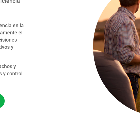
iciencia
encia en la
ivamente el
cisiones
ivos y
machos y
 y control