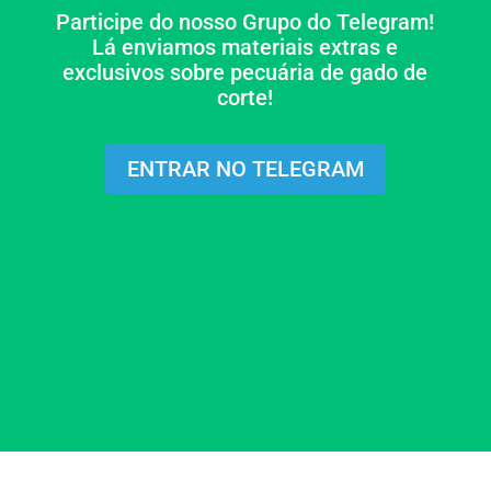
Participe do nosso Grupo do Telegram!
Lá enviamos materiais extras e
exclusivos sobre pecuária de gado de
corte!
ENTRAR NO TELEGRAM